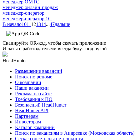
менеджер ОМТС
менеджер онлайн-продаж
менеджер-оператор
менеджер-оператор 1С
В начало
10
11
12
13
14
...
47
дальше
Сканируйте QR-код, чтобы скачать приложение
И чаты с работодателями всегда будут под рукой
HeadHunter
Размещение вакансий
Поиск по резюме
О компании
Наши вакансии
Реклама на сайте
Требования к ПО
Безопасный HeadHunter
HeadHunter API
Партнерам
Инвесторам
Каталог компаний
Поиск по вакансиям в Андреевке (Московская область)
Сетка: соцсеть для нетворкинга