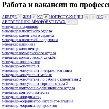
Работа и вакансии по професс
А
Б
В
Г
Д
Е
Ж
З
И
К
Л
Н
О
П
Р
С
Т
У
Ф
Х
Ц
Ч
Ш
Э
Ю
Ё
Й
М
Щ
Ы
Я
A
B
C
D
E
F
G
H
I
J
K
L
M
N
O
P
Q
R
S
T
U
V
W
X
Y
Z
менеджер-кладовщик
менеджер клиентского отдела
менеджер клиентского сервиса
менеджер клиентской поддержки
менеджер клининга
менеджер колл-центра
менеджер коммерческого отдела
менеджер коммерческой службы
менеджер-конструктор
менеджер-консультант
менеджер-консультант интернет-магазина
менеджер-консультант мебели
менеджер-консультант по работе с клиентами
2
менеджер-консультант торгового зала
2
менеджер контрольно-ревизионного отдела
менеджер контроля качества
менеджер-координатор
менеджер-координатор интернет-магазина
менеджер-координатор проектов