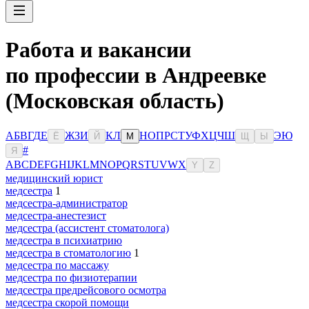
Работа и вакансии
по профессии в Андреевке
(Московская область)
А
Б
В
Г
Д
Е
Ж
З
И
К
Л
Н
О
П
Р
С
Т
У
Ф
Х
Ц
Ч
Ш
Э
Ю
Ё
Й
М
Щ
Ы
#
Я
A
B
C
D
E
F
G
H
I
J
K
L
M
N
O
P
Q
R
S
T
U
V
W
X
Y
Z
медицинский юрист
медсестра
1
медсестра-администратор
медсестра-анестезист
медсестра (ассистент стоматолога)
медсестра в психиатрию
медсестра в стоматологию
1
медсестра по массажу
медсестра по физиотерапии
медсестра предрейсового осмотра
медсестра скорой помощи