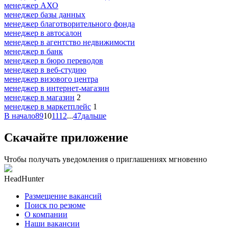
менеджер АХО
менеджер базы данных
менеджер благотворительного фонда
менеджер в автосалон
менеджер в агентство недвижимости
менеджер в банк
менеджер в бюро переводов
менеджер в веб-студию
менеджер визового центра
менеджер в интернет-магазин
менеджер в магазин
2
менеджер в маркетплейс
1
В начало
8
9
10
11
12
...
47
дальше
Скачайте приложение
Чтобы получать уведомления о приглашениях мгновенно
HeadHunter
Размещение вакансий
Поиск по резюме
О компании
Наши вакансии