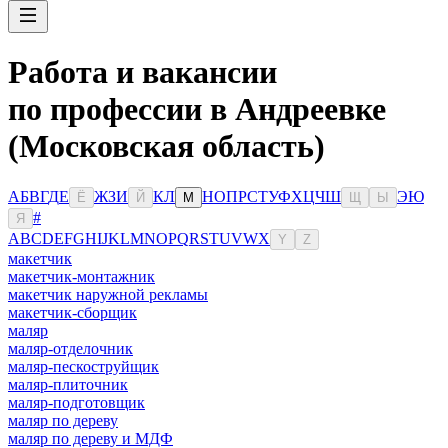
Работа и вакансии
по профессии в Андреевке
(Московская область)
А
Б
В
Г
Д
Е
Ж
З
И
К
Л
Н
О
П
Р
С
Т
У
Ф
Х
Ц
Ч
Ш
Э
Ю
Ё
Й
М
Щ
Ы
#
Я
A
B
C
D
E
F
G
H
I
J
K
L
M
N
O
P
Q
R
S
T
U
V
W
X
Y
Z
макетчик
макетчик-монтажник
макетчик наружной рекламы
макетчик-сборщик
маляр
маляр-отделочник
маляр-пескоструйщик
маляр-плиточник
маляр-подготовщик
маляр по дереву
маляр по дереву и МДФ