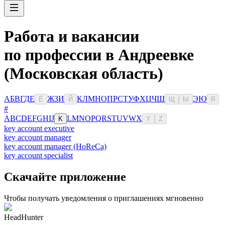
Работа и вакансии
по профессии в Андреевке
(Московская область)
А
Б
В
Г
Д
Е
Ж
З
И
К
Л
М
Н
О
П
Р
С
Т
У
Ф
Х
Ц
Ч
Ш
Э
Ю
Ё
Й
Щ
Ы
Я
#
A
B
C
D
E
F
G
H
I
J
L
M
N
O
P
Q
R
S
T
U
V
W
X
K
Y
Z
key account executive
key account manager
key account manager (HoReCa)
key account specialist
Скачайте приложение
Чтобы получать уведомления о приглашениях мгновенно
HeadHunter