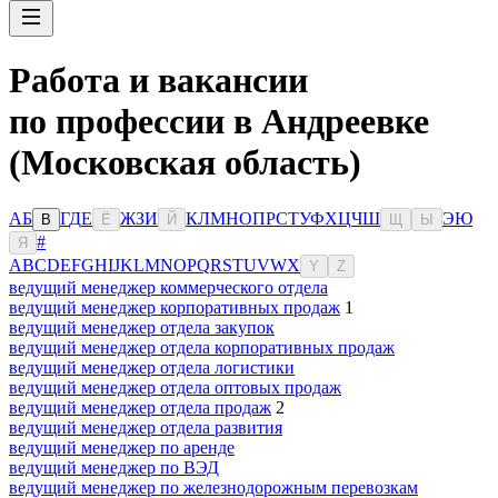
Работа и вакансии
по профессии в Андреевке
(Московская область)
А
Б
Г
Д
Е
Ж
З
И
К
Л
М
Н
О
П
Р
С
Т
У
Ф
Х
Ц
Ч
Ш
Э
Ю
В
Ё
Й
Щ
Ы
#
Я
A
B
C
D
E
F
G
H
I
J
K
L
M
N
O
P
Q
R
S
T
U
V
W
X
Y
Z
ведущий менеджер коммерческого отдела
ведущий менеджер корпоративных продаж
1
ведущий менеджер отдела закупок
ведущий менеджер отдела корпоративных продаж
ведущий менеджер отдела логистики
ведущий менеджер отдела оптовых продаж
ведущий менеджер отдела продаж
2
ведущий менеджер отдела развития
ведущий менеджер по аренде
ведущий менеджер по ВЭД
ведущий менеджер по железнодорожным перевозкам