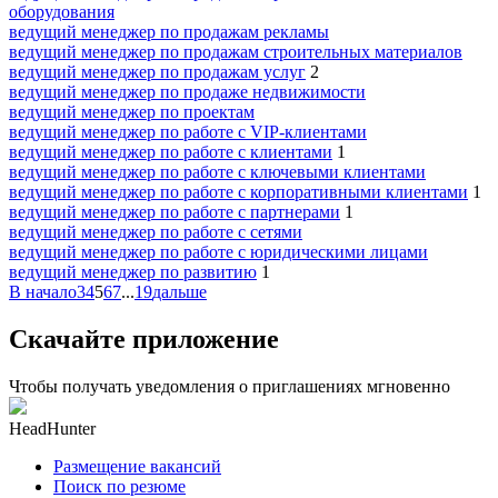
оборудования
ведущий менеджер по продажам рекламы
ведущий менеджер по продажам строительных материалов
ведущий менеджер по продажам услуг
2
ведущий менеджер по продаже недвижимости
ведущий менеджер по проектам
ведущий менеджер по работе с VIP-клиентами
ведущий менеджер по работе с клиентами
1
ведущий менеджер по работе с ключевыми клиентами
ведущий менеджер по работе с корпоративными клиентами
1
ведущий менеджер по работе с партнерами
1
ведущий менеджер по работе с сетями
ведущий менеджер по работе с юридическими лицами
ведущий менеджер по развитию
1
В начало
3
4
5
6
7
...
19
дальше
Скачайте приложение
Чтобы получать уведомления о приглашениях мгновенно
HeadHunter
Размещение вакансий
Поиск по резюме