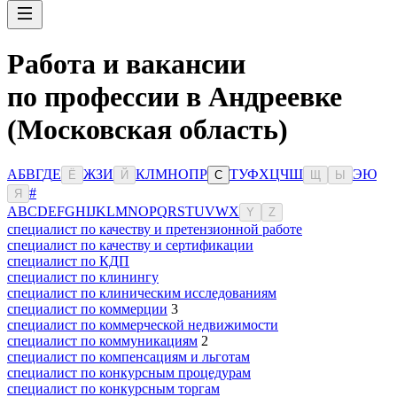
Работа и вакансии
по профессии в Андреевке
(Московская область)
А
Б
В
Г
Д
Е
Ж
З
И
К
Л
М
Н
О
П
Р
Т
У
Ф
Х
Ц
Ч
Ш
Э
Ю
Ё
Й
С
Щ
Ы
#
Я
A
B
C
D
E
F
G
H
I
J
K
L
M
N
O
P
Q
R
S
T
U
V
W
X
Y
Z
специалист по качеству и претензионной работе
специалист по качеству и сертификации
специалист по КДП
специалист по клинингу
специалист по клиническим исследованиям
специалист по коммерции
3
специалист по коммерческой недвижимости
специалист по коммуникациям
2
специалист по компенсациям и льготам
специалист по конкурсным процедурам
специалист по конкурсным торгам