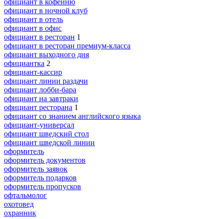
официант в кофейню
официант в ночной клуб
официант в отель
официант в офис
официант в ресторан
1
официант в ресторан премиум-класса
официант выходного дня
официантка
2
официант-кассир
официант линии раздачи
официант лобби-бара
официант на завтраки
официант ресторана
1
официант со знанием английского языка
официант-универсал
официант шведский стол
официант шведской линии
оформитель
оформитель документов
оформитель заявок
оформитель подарков
оформитель пропусков
офтальмолог
охотовед
охранник