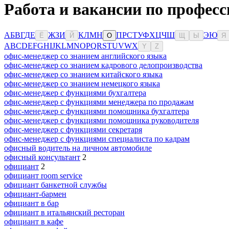
Работа и вакансии по професс
А
Б
В
Г
Д
Е
Ж
З
И
К
Л
М
Н
П
Р
С
Т
У
Ф
Х
Ц
Ч
Ш
Э
Ю
Ё
Й
О
Щ
Ы
Я
A
B
C
D
E
F
G
H
I
J
K
L
M
N
O
P
Q
R
S
T
U
V
W
X
Y
Z
офис-менеджер со знанием английского языка
офис-менеджер со знанием кадрового делопроизводства
офис-менеджер со знанием китайского языка
офис-менеджер со знанием немецкого языка
офис-менеджер с функциями бухгалтера
офис-менеджер с функциями менеджера по продажам
офис-менеджер с функциями помощника бухгалтера
офис-менеджер с функциями помощника руководителя
офис-менеджер с функциями секретаря
офис-менеджер с функциями специалиста по кадрам
офисный водитель на личном автомобиле
офисный консультант
2
официант
2
официант room service
официант банкетной службы
официант-бармен
официант в бар
официант в итальянский ресторан
официант в кафе