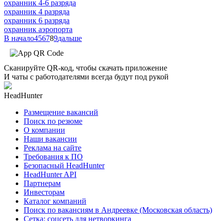
охранник 4-6 разряда
охранник 4 разряда
охранник 6 разряда
охранник аэропорта
В начало
4
5
6
7
8
9
дальше
Сканируйте QR-код, чтобы скачать приложение
И чаты с работодателями всегда будут под рукой
HeadHunter
Размещение вакансий
Поиск по резюме
О компании
Наши вакансии
Реклама на сайте
Требования к ПО
Безопасный HeadHunter
HeadHunter API
Партнерам
Инвесторам
Каталог компаний
Поиск по вакансиям в Андреевке (Московская область)
Сетка: соцсеть для нетворкинга