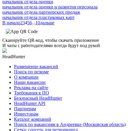
начальник отдела оценки
начальник отдела оценки и развития персонала
начальник отдела партнерских продаж
начальник отдела пластиковых карт
В начало
2
3
4
5
6
...
10
дальше
Сканируйте QR-код, чтобы скачать приложение
И чаты с работодателями всегда будут под рукой
HeadHunter
Размещение вакансий
Поиск по резюме
О компании
Наши вакансии
Реклама на сайте
Требования к ПО
Безопасный HeadHunter
HeadHunter API
Партнерам
Инвесторам
Каталог компаний
Поиск по вакансиям в Андреевке (Московская область)
Сетка: соцсеть для нетворкинга