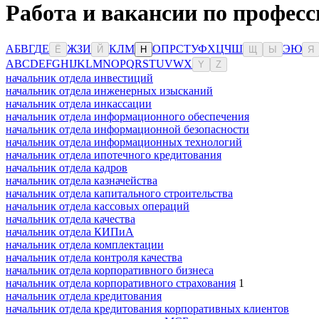
Работа и вакансии по професс
А
Б
В
Г
Д
Е
Ж
З
И
К
Л
М
О
П
Р
С
Т
У
Ф
Х
Ц
Ч
Ш
Э
Ю
Ё
Й
Н
Щ
Ы
Я
A
B
C
D
E
F
G
H
I
J
K
L
M
N
O
P
Q
R
S
T
U
V
W
X
Y
Z
начальник отдела инвестиций
начальник отдела инженерных изысканий
начальник отдела инкассации
начальник отдела информационного обеспечения
начальник отдела информационной безопасности
начальник отдела информационных технологий
начальник отдела ипотечного кредитования
начальник отдела кадров
начальник отдела казначейства
начальник отдела капитального строительства
начальник отдела кассовых операций
начальник отдела качества
начальник отдела КИПиА
начальник отдела комплектации
начальник отдела контроля качества
начальник отдела корпоративного бизнеса
начальник отдела корпоративного страхования
1
начальник отдела кредитования
начальник отдела кредитования корпоративных клиентов