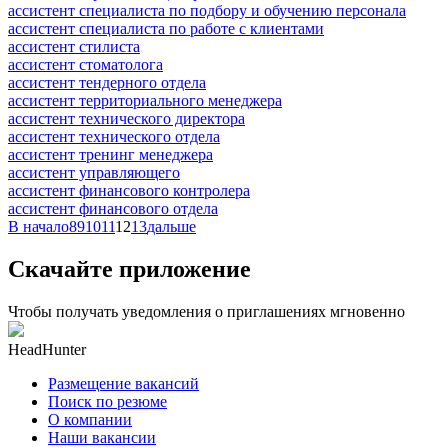
ассистент специалиста по подбору и обучению персонала
ассистент специалиста по работе с клиентами
ассистент стилиста
ассистент стоматолога
ассистент тендерного отдела
ассистент территориального менеджера
ассистент технического директора
ассистент технического отдела
ассистент тренинг менеджера
ассистент управляющего
ассистент финансового контролера
ассистент финансового отдела
В начало
8
9
10
11
12
13
дальше
Скачайте приложение
Чтобы получать уведомления о приглашениях мгновенно
HeadHunter
Размещение вакансий
Поиск по резюме
О компании
Наши вакансии