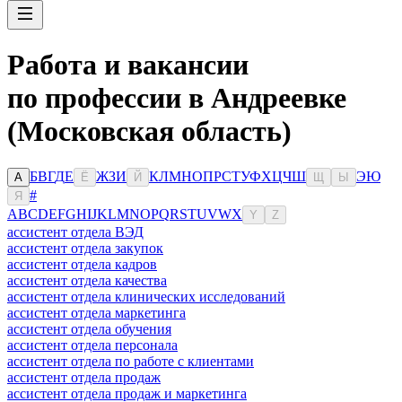
Работа и вакансии
по профессии в Андреевке
(Московская область)
Б
В
Г
Д
Е
Ж
З
И
К
Л
М
Н
О
П
Р
С
Т
У
Ф
Х
Ц
Ч
Ш
Э
Ю
А
Ё
Й
Щ
Ы
#
Я
A
B
C
D
E
F
G
H
I
J
K
L
M
N
O
P
Q
R
S
T
U
V
W
X
Y
Z
ассистент отдела ВЭД
ассистент отдела закупок
ассистент отдела кадров
ассистент отдела качества
ассистент отдела клинических исследований
ассистент отдела маркетинга
ассистент отдела обучения
ассистент отдела персонала
ассистент отдела по работе с клиентами
ассистент отдела продаж
ассистент отдела продаж и маркетинга