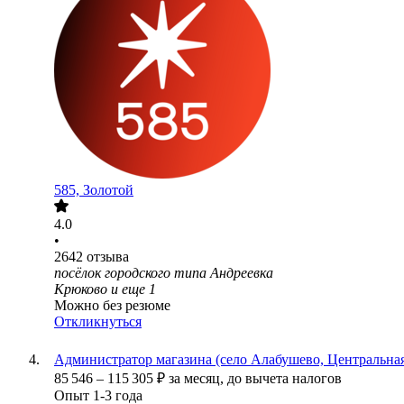
585, Золотой
4.0
•
2642
отзыва
посёлок городского типа Андреевка
Крюково
и еще
1
Можно без резюме
Откликнуться
Администратор магазина (село Алабушево, Центральная
85 546
–
115 305
₽
за месяц,
до вычета налогов
Опыт 1-3 года