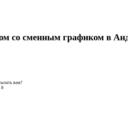
м со сменным графиком в Анд
сылать вам?
 8