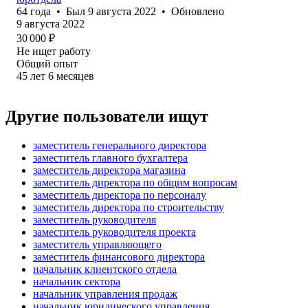
64
года
•
Был
9 августа 2022
•
Обновлено
9 августа 2022
30 000
₽
Не ищет работу
Общий опыт
45
лет
6
месяцев
Другие пользователи ищут
заместитель генерального директора
заместитель главного бухгалтера
заместитель директора магазина
заместитель директора по общим вопросам
заместитель директора по персоналу
заместитель директора по строительству
заместитель руководителя
заместитель руководителя проекта
заместитель управляющего
заместитель финансового директора
начальник клиентского отдела
начальник сектора
начальник управления продаж
начальник юридического управления