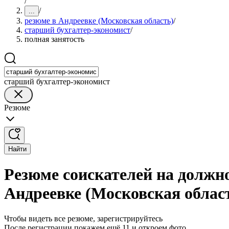
/
/
...
резюме в Андреевке (Московская область)
/
старший бухгалтер-экономист
/
полная занятость
старший бухгалтер-экономист
Резюме
Найти
Резюме соискателей на должно
Андреевке (Московская облас
Чтобы видеть все резюме, зарегистрируйтесь
После регистрации покажем ещё 11 и откроем фото