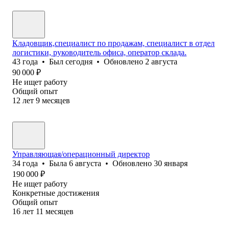
Кладовщик,специалист по продажам, специалист в отдел
логистики, руководитель офиса, оператор склада.
43
года
•
Был
сегодня
•
Обновлено
2 августа
90 000
₽
Не ищет работу
Общий опыт
12
лет
9
месяцев
Управляющая/операционный директор
34
года
•
Была
6 августа
•
Обновлено
30 января
190 000
₽
Не ищет работу
Конкретные достижения
Общий опыт
16
лет
11
месяцев