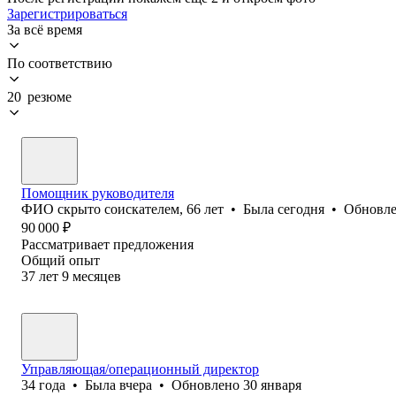
Зарегистрироваться
За всё время
По соответствию
20 резюме
Помощник руководителя
ФИО скрыто соискателем
,
66
лет
•
Была
сегодня
•
Обновл
90 000
₽
Рассматривает предложения
Общий опыт
37
лет
9
месяцев
Управляющая/операционный директор
34
года
•
Была
вчера
•
Обновлено
30 января