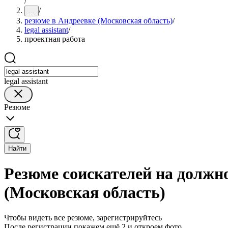
/
/
...
резюме в Андреевке (Московская область)
/
legal assistant
/
проектная работа
legal assistant
Резюме
Найти
Резюме соискателей на должнос
(Московская область)
Чтобы видеть все резюме, зарегистрируйтесь
После регистрации покажем ещё 2 и откроем фото