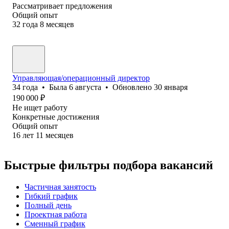
Рассматривает предложения
Общий опыт
32
года
8
месяцев
Управляющая/операционный директор
34
года
•
Была
6 августа
•
Обновлено
30 января
190 000
₽
Не ищет работу
Конкретные достижения
Общий опыт
16
лет
11
месяцев
Быстрые фильтры подбора вакансий
Частичная занятость
Гибкий график
Полный день
Проектная работа
Сменный график