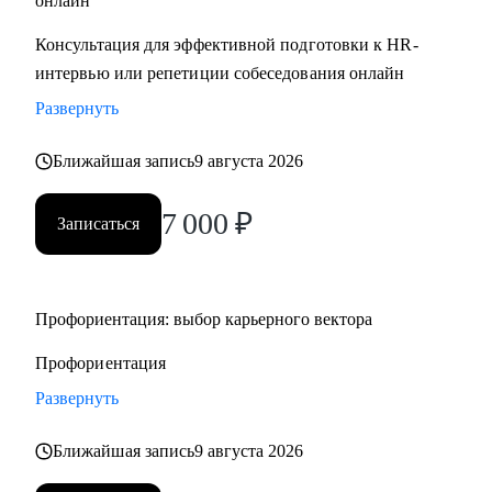
онлайн
• Целевые резюме под вакансии с ключевыми и ATS
Консультация для эффективной подготовки к HR-
словами
интервью или репетиции собеседования онлайн
• Оценю опыт, потенциал и обсудим ваш карьерный рост
Развернуть
под тренды 2026 г
• Знаю, что ждет от вашего резюме HR и как презентовать
Ближайшая запись
9 августа 2026
ваш опыт
• Настроим воронку поиска для любой сферы
7 000
₽
Записаться
• Трансформируем опыт: из бизнеса в найм в и обратно, из
отрасли в отрасль, после долгого перерыва
• Подготовка к собеседованиям: подготовим и презентуем
опыт с точки зрения работодателя.
Профориентация: выбор карьерного вектора
• Переговоры о зарплате
Профориентация
• Выход из токсичных рабочих ситуаций и отношений, или
увольнение с сохранением репутации и ресурсов.
Развернуть
• Личный бренд для карьеры, как стать заметным в своей
Ближайшая запись
9 августа 2026
отрасли.
• Трудоустройство 45+