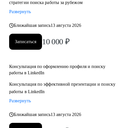
стратегии поиска работы за рубежом
адаптация резюме под конкретную позицию, принципы
Развернуть
работы с джоб бордами, понимание уровня зарплат.
• Поддержу на всех этапах поиска работы и переговоров с
Ближайшая запись
13 августа 2026
компанией (включая обсуждение зарплаты).
10 000
₽
Записаться
Кому могу помочь:
• Всем специалистам в сфере ИТ и маркетинга, кто хочет
строить карьеру за рубежом
• Руководителям и тем, кто хочет дорасти до
Консультация по оформлению профиля и поиску
работы в LinkedIn
управленческих позиций
Консультация по эффективной презентации и поиску
работы в LinkedIn
Развернуть
Ближайшая запись
13 августа 2026