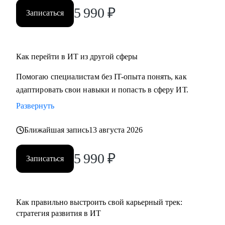
ты новичок и только определяешься с выбором, я проведу
5 990
₽
Записаться
для тебя обзор на самые востребованные профессии в
сфере ИТ, расскажу про лайфхаки и особенности работы.
Как перейти в ИТ из другой сферы
Помогаю специалистам без IT-опыта понять, как
адаптировать свои навыки и попасть в сферу ИТ.
Развернуть
Ближайшая запись
13 августа 2026
5 990
₽
Записаться
Как правильно выстроить свой карьерный трек:
стратегия развития в ИТ