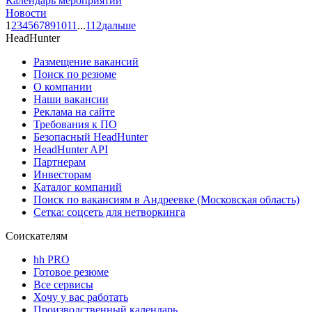
Календарь мероприятий
Новости
1
2
3
4
5
6
7
8
9
10
11
...
112
дальше
HeadHunter
Размещение вакансий
Поиск по резюме
О компании
Наши вакансии
Реклама на сайте
Требования к ПО
Безопасный HeadHunter
HeadHunter API
Партнерам
Инвесторам
Каталог компаний
Поиск по вакансиям в Андреевке (Московская область)
Сетка: соцсеть для нетворкинга
Соискателям
hh PRO
Готовое резюме
Все сервисы
Хочу у вас работать
Производственный календарь