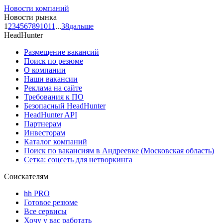
Новости компаний
Новости рынка
1
2
3
4
5
6
7
8
9
10
11
...
38
дальше
HeadHunter
Размещение вакансий
Поиск по резюме
О компании
Наши вакансии
Реклама на сайте
Требования к ПО
Безопасный HeadHunter
HeadHunter API
Партнерам
Инвесторам
Каталог компаний
Поиск по вакансиям в Андреевке (Московская область)
Сетка: соцсеть для нетворкинга
Соискателям
hh PRO
Готовое резюме
Все сервисы
Хочу у вас работать