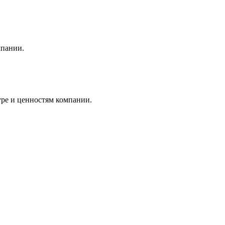
мпании.
уре и ценностям компании.