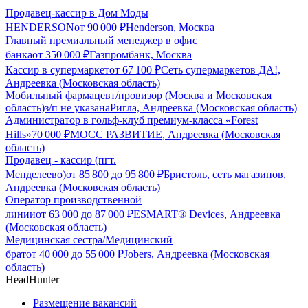
Продавец-кассир в Дом Моды
HENDERSON
от
90 000
₽
Henderson, Москва
Главный премиальный менеджер в офис
банка
от
350 000
₽
Газпромбанк, Москва
Кассир в супермаркет
от
67 100
₽
Сеть супермаркетов ДА!,
Андреевка (Московская область)
Мобильный фармацевт/провизор (Москва и Московская
область)
з/п не указана
Ригла, Андреевка (Московская область)
Администратор в гольф-клуб премиум-класса «Forest
Hills»
70 000
₽
МОСС РАЗВИТИЕ, Андреевка (Московская
область)
Продавец - кассир (пгт.
Менделеево)
от
85 800
до
95 800
₽
Бристоль, сеть магазинов,
Андреевка (Московская область)
Оператор производственной
линии
от
63 000
до
87 000
₽
ESMART® Devices, Андреевка
(Московская область)
Медицинская сестра/Медицинский
брат
от
40 000
до
55 000
₽
Jobers, Андреевка (Московская
область)
HeadHunter
Размещение вакансий