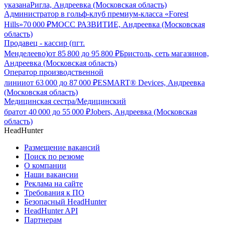
указана
Ригла, Андреевка (Московская область)
Администратор в гольф-клуб премиум-класса «Forest
Hills»
70 000
₽
МОСС РАЗВИТИЕ, Андреевка (Московская
область)
Продавец - кассир (пгт.
Менделеево)
от
85 800
до
95 800
₽
Бристоль, сеть магазинов,
Андреевка (Московская область)
Оператор производственной
линии
от
63 000
до
87 000
₽
ESMART® Devices, Андреевка
(Московская область)
Медицинская сестра/Медицинский
брат
от
40 000
до
55 000
₽
Jobers, Андреевка (Московская
область)
HeadHunter
Размещение вакансий
Поиск по резюме
О компании
Наши вакансии
Реклама на сайте
Требования к ПО
Безопасный HeadHunter
HeadHunter API
Партнерам