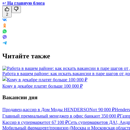
↩
На главную блога
2
Читайте также
Работа в вашем районе: как искать вакансии в паре шагов от д
Кому в декабре платят больше 100 000 ₽
Вакансии дня
Продавец-кассир в Дом Моды HENDERSON
от
90 000
₽
Hender
Главный премиальный менеджер в офис банка
от
350 000
₽
Газп
Кассир в супермаркет
от
67 100
₽
Сеть супермаркетов ДА!, Андр
Мобильный фармацевт/провизор (Москва и Московская област