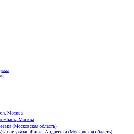
ома
son, Москва
ромбанк, Москва
еевка (Московская область)
ь)
з/п не указана
Ригла, Андреевка (Московская область)