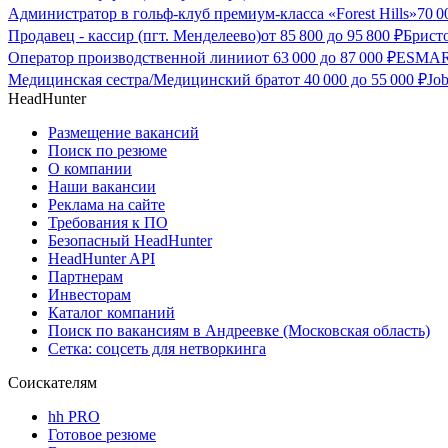
Администратор в гольф-клуб премиум-класса «Forest Hills»
70 
Продавец - кассир (пгт. Менделеево)
от
85 800
до
95 800
₽
Бристо
Оператор производственной линии
от
63 000
до
87 000
₽
ESMART
Медицинская сестра/Медицинский брат
от
40 000
до
55 000
₽
Jo
HeadHunter
Размещение вакансий
Поиск по резюме
О компании
Наши вакансии
Реклама на сайте
Требования к ПО
Безопасный HeadHunter
HeadHunter API
Партнерам
Инвесторам
Каталог компаний
Поиск по вакансиям в Андреевке (Московская область)
Сетка: соцсеть для нетворкинга
Соискателям
hh PRO
Готовое резюме