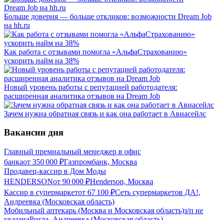
Больше доверия — больше откликов: возможности Dream Job
на hh.ru
Как работа с отзывами помогла «АльфаСтрахованию»
ускорить найм на 38%
Новый уровень работы с репутацией работодателя:
расширенная аналитика отзывов на Dream Job
Зачем нужна обратная связь и как она работает в Авиасейлс
Вакансии дня
Главный премиальный менеджер в офис
банка
от
350 000
₽
Газпромбанк, Москва
Продавец-кассир в Дом Моды
HENDERSON
от
90 000
₽
Henderson, Москва
Кассир в супермаркет
от
67 100
₽
Сеть супермаркетов ДА!,
Андреевка (Московская область)
Мобильный аптекарь (Москва и Московская область)
з/п не
указана
Ригла, Андреевка (Московская область)