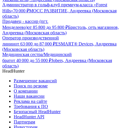
Администратор в гольф-клуб премиум-класса «Forest
Hills»
70 000
₽
МОСС РАЗВИТИЕ, Андреевка (Московская
область)
Продавец - кассир (пгт.
Менделеево)
от
85 800
до
95 800
₽
Бристоль, сеть магазинов,
Андреевка (Московская область)
Оператор производственной
линии
от
63 000
до
87 000
₽
ESMART® Devices, Андреевка
(Московская область)
Медицинская сестра/Медицинский
брат
от
40 000
до
55 000
₽
Jobers, Андреевка (Московская
область)
HeadHunter
Размещение вакансий
Поиск по резюме
О компании
Наши вакансии
Реклама на сайте
Требования к ПО
Безопасный HeadHunter
HeadHunter API
Партнерам
Инвесторам