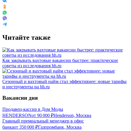
Читайте также
Как закрывать вахтовые вакансии быстрее: практические
советы из исследования hh.ru
Сезонный и вахтовый найм стал эффективнее: новые тарифы
и инструменты на hh.ru
Вакансии дня
Продавец-кассир в Дом Моды
HENDERSON
от
90 000
₽
Henderson, Москва
Главный премиальный менеджер в офис
банка
от
350 000
₽
Газпромбанк, Москва