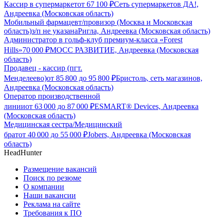
Кассир в супермаркет
от
67 100
₽
Сеть супермаркетов ДА!,
Андреевка (Московская область)
Мобильный фармацевт/провизор (Москва и Московская
область)
з/п не указана
Ригла, Андреевка (Московская область)
Администратор в гольф-клуб премиум-класса «Forest
Hills»
70 000
₽
МОСС РАЗВИТИЕ, Андреевка (Московская
область)
Продавец - кассир (пгт.
Менделеево)
от
85 800
до
95 800
₽
Бристоль, сеть магазинов,
Андреевка (Московская область)
Оператор производственной
линии
от
63 000
до
87 000
₽
ESMART® Devices, Андреевка
(Московская область)
Медицинская сестра/Медицинский
брат
от
40 000
до
55 000
₽
Jobers, Андреевка (Московская
область)
HeadHunter
Размещение вакансий
Поиск по резюме
О компании
Наши вакансии
Реклама на сайте
Требования к ПО