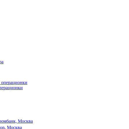
операционки
ромбанк, Москва
son, Москва