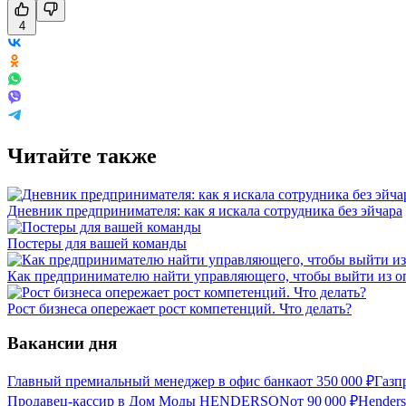
4
Читайте также
Дневник предпринимателя: как я искала сотрудника без эйчара
Постеры для вашей команды
Как предпринимателю найти управляющего, чтобы выйти из 
Рост бизнеса опережает рост компетенций. Что делать?
Вакансии дня
Главный премиальный менеджер в офис банка
от
350 000
₽
Газп
Продавец-кассир в Дом Моды HENDERSON
от
90 000
₽
Hender