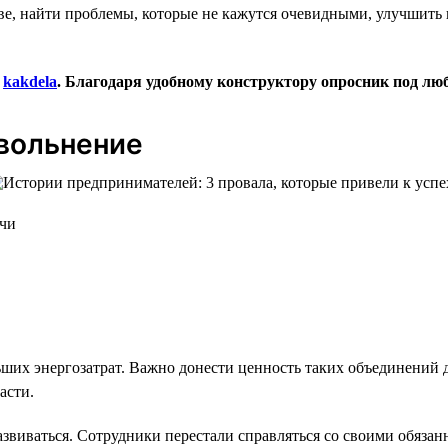
ве, найти проблемы, которые не кажутся очевидными, улучшить 
а
kakdela
. Благодаря удобному конструктору опросник под люб
увольнение
очи
ших энергозатрат. Важно донести ценность таких объединений д
асти.
азвиваться. Сотрудники перестали справляться со своими обязан