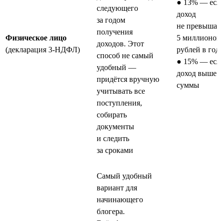
● 13% — есл
следующего
доход
за годом
не превышае
получения
Физическое лицо
5 миллионов
доходов. Этот
(декларация 3-НДФЛ)
рублей в год
способ не самый
● 15% — есл
удобный —
доход выше 
придётся вручную
суммы
учитывать все
поступления,
собирать
документы
и следить
за сроками
Самый удобный
вариант для
начинающего
блогера.