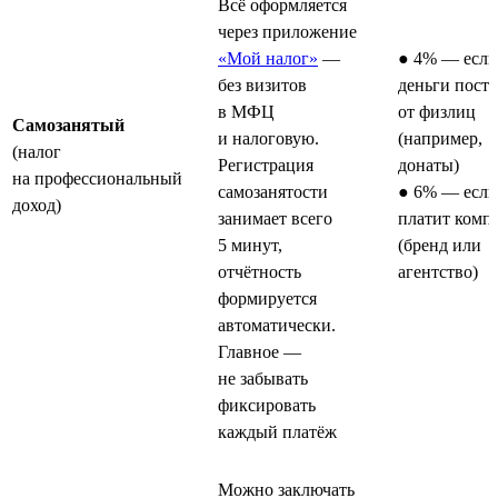
Всё оформляется
через приложение
«Мой налог»
—
● 4% — если
без визитов
деньги пост
в МФЦ
от физлиц
Самозанятый
и налоговую.
(например,
(налог
Регистрация
донаты)
на профессиональный
самозанятости
● 6% — если
доход)
занимает всего
платит комп
5 минут,
(бренд или
отчётность
агентство)
формируется
автоматически.
Главное —
не забывать
фиксировать
каждый платёж
Можно заключать