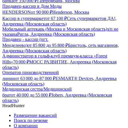
банка
от
350 000
₽
Газпромбанк, Москва
Продавец-кассир в Дом Моды
HENDERSON
от
90 000
₽
Henderson, Москва
Кассир в супермаркет
от
67 100
₽
Сеть супермаркетов ДА!,
Андреевка (Московская область)
Мобильный аптекарь (Москва и Московская область)
з/п не
указана
Ригла, Андреевка (Московская область)
Продавец - кассир (пгт.
Менделеево)
от
85 800
до
95 800
₽
Бристоль, сеть магазинов,
Андреевка (Московская область)
Администратор в гольф-клуб премиум-класса «Forest
Hills»
70 000
₽
МОСС РАЗВИТИЕ, Андреевка (Московская
область)
Оператор производственной
линии
от
63 000
до
87 000
₽
ESMART® Devices, Андреевка
(Московская область)
Медицинская сестра/Медицинский
брат
от
40 000
до
55 000
₽
Jobers, Андреевка (Московская
область)
HeadHunter
Размещение вакансий
Поиск по резюме
О компании