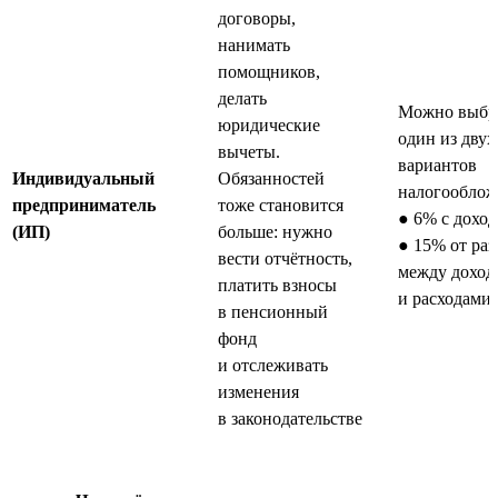
договоры,
нанимать
помощников,
делать
Можно выбр
юридические
один из двух
вычеты.
вариантов
Индивидуальный
Обязанностей
налогооблож
предприниматель
тоже становится
● 6% с доход
(ИП)
больше: нужно
● 15% от ра
вести отчётность,
между доход
платить взносы
и расходами
в пенсионный
фонд
и отслеживать
изменения
в законодательстве