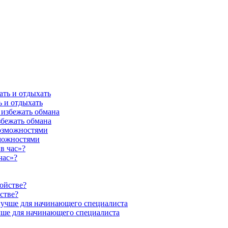
ь и отдыхать
збежать обмана
можностями
час»?
стве?
учше для начинающего специалиста