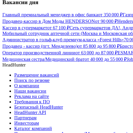
Вакансии дня
Главный премиальный менеджер в офис банка
от
350 000
₽
Газп
Продавец-кассир в Дом Моды HENDERSON
от
90 000
₽
Hender
Кассир в супермаркет
от
67 100
₽
Сеть супермаркетов ДА!, Андр
Мобильный сотрудник аптечной сети (Москва и Московская об
Администратор в гольф-клуб премиум-класса «Forest Hills»
70 
Продавец - кассир (пгт. Менделеево)
от
85 800
до
95 800
₽
Бристо
Оператор производственной линии
от
63 000
до
87 000
₽
ESMART
Медицинская сестра/Медицинский брат
от
40 000
до
55 000
₽
Jo
HeadHunter
Размещение вакансий
Поиск по резюме
О компании
Наши вакансии
Реклама на сайте
Требования к ПО
Безопасный HeadHunter
HeadHunter API
Партнерам
Инвесторам
Каталог компаний