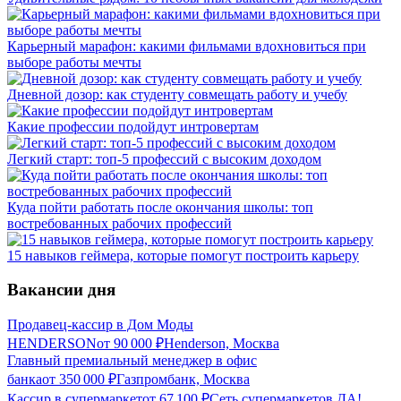
Карьерный марафон: какими фильмами вдохновиться при
выборе работы мечты
Дневной дозор: как студенту совмещать работу и учебу
Какие профессии подойдут интровертам
Легкий старт: топ-5 профессий с высоким доходом
Куда пойти работать после окончания школы: топ
востребованных рабочих профессий
15 навыков геймера, которые помогут построить карьеру
Вакансии дня
Продавец-кассир в Дом Моды
HENDERSON
от
90 000
₽
Henderson, Москва
Главный премиальный менеджер в офис
банка
от
350 000
₽
Газпромбанк, Москва
Кассир в супермаркет
от
67 100
₽
Сеть супермаркетов ДА!,