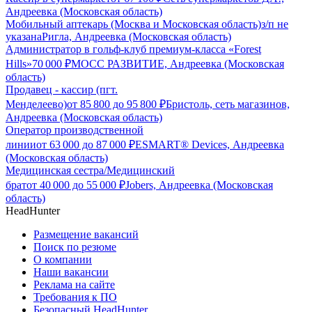
Андреевка (Московская область)
Мобильный аптекарь (Москва и Московская область)
з/п не
указана
Ригла, Андреевка (Московская область)
Администратор в гольф-клуб премиум-класса «Forest
Hills»
70 000
₽
МОСС РАЗВИТИЕ, Андреевка (Московская
область)
Продавец - кассир (пгт.
Менделеево)
от
85 800
до
95 800
₽
Бристоль, сеть магазинов,
Андреевка (Московская область)
Оператор производственной
линии
от
63 000
до
87 000
₽
ESMART® Devices, Андреевка
(Московская область)
Медицинская сестра/Медицинский
брат
от
40 000
до
55 000
₽
Jobers, Андреевка (Московская
область)
HeadHunter
Размещение вакансий
Поиск по резюме
О компании
Наши вакансии
Реклама на сайте
Требования к ПО
Безопасный HeadHunter