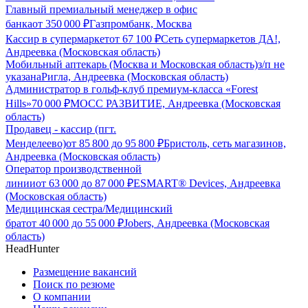
Главный премиальный менеджер в офис
банка
от
350 000
₽
Газпромбанк, Москва
Кассир в супермаркет
от
67 100
₽
Сеть супермаркетов ДА!,
Андреевка (Московская область)
Мобильный аптекарь (Москва и Московская область)
з/п не
указана
Ригла, Андреевка (Московская область)
Администратор в гольф-клуб премиум-класса «Forest
Hills»
70 000
₽
МОСС РАЗВИТИЕ, Андреевка (Московская
область)
Продавец - кассир (пгт.
Менделеево)
от
85 800
до
95 800
₽
Бристоль, сеть магазинов,
Андреевка (Московская область)
Оператор производственной
линии
от
63 000
до
87 000
₽
ESMART® Devices, Андреевка
(Московская область)
Медицинская сестра/Медицинский
брат
от
40 000
до
55 000
₽
Jobers, Андреевка (Московская
область)
HeadHunter
Размещение вакансий
Поиск по резюме
О компании