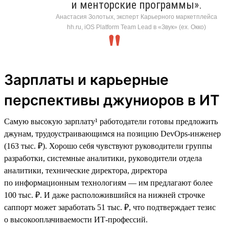
и менторские программы».
Анастасия Золотых, эксперт Карьерного маркетплейса
hh.ru, iOS Platform Team Lead в «Звук» (ex. Окко)
Зарплаты и карьерные
перспективы джуниоров в ИТ
Самую высокую зарплату¹ работодатели готовы предложить
джунам, трудоустраивающимся на позицию DevOps-инженер
(163 тыс. ₽). Хорошо себя чувствуют руководители группы
разработки, системные аналитики, руководители отдела
аналитики, технические директора, директора
по информационным технологиям — им предлагают более
100 тыс. ₽. И даже расположившийся на нижней строчке
саппорт может заработать 51 тыс. ₽, что подтверждает тезис
о высокооплачиваемости ИТ-профессий.