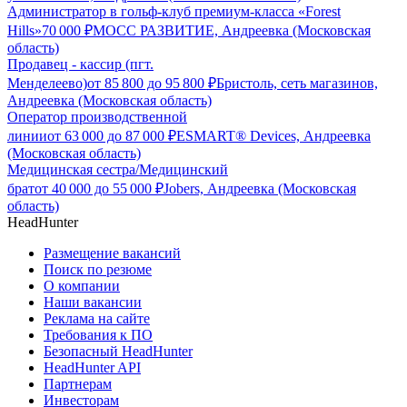
Администратор в гольф-клуб премиум-класса «Forest
Hills»
70 000
₽
МОСС РАЗВИТИЕ, Андреевка (Московская
область)
Продавец - кассир (пгт.
Менделеево)
от
85 800
до
95 800
₽
Бристоль, сеть магазинов,
Андреевка (Московская область)
Оператор производственной
линии
от
63 000
до
87 000
₽
ESMART® Devices, Андреевка
(Московская область)
Медицинская сестра/Медицинский
брат
от
40 000
до
55 000
₽
Jobers, Андреевка (Московская
область)
HeadHunter
Размещение вакансий
Поиск по резюме
О компании
Наши вакансии
Реклама на сайте
Требования к ПО
Безопасный HeadHunter
HeadHunter API
Партнерам
Инвесторам