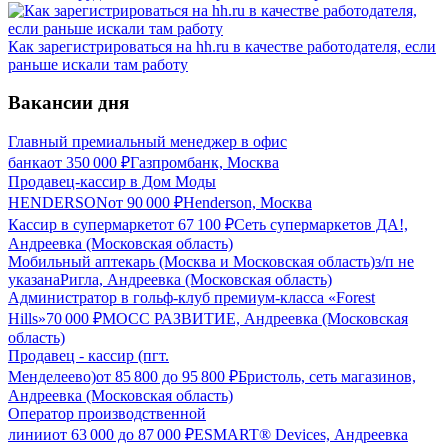
Как зарегистрироваться на hh.ru в качестве работодателя, если
раньше искали там работу
Вакансии дня
Главный премиальный менеджер в офис
банка
от
350 000
₽
Газпромбанк, Москва
Продавец-кассир в Дом Моды
HENDERSON
от
90 000
₽
Henderson, Москва
Кассир в супермаркет
от
67 100
₽
Сеть супермаркетов ДА!,
Андреевка (Московская область)
Мобильный аптекарь (Москва и Московская область)
з/п не
указана
Ригла, Андреевка (Московская область)
Администратор в гольф-клуб премиум-класса «Forest
Hills»
70 000
₽
МОСС РАЗВИТИЕ, Андреевка (Московская
область)
Продавец - кассир (пгт.
Менделеево)
от
85 800
до
95 800
₽
Бристоль, сеть магазинов,
Андреевка (Московская область)
Оператор производственной
линии
от
63 000
до
87 000
₽
ESMART® Devices, Андреевка