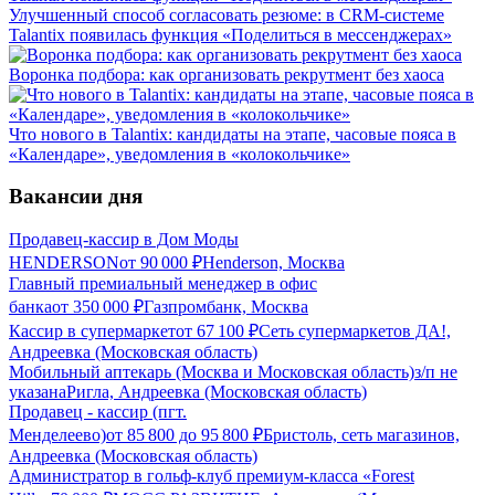
Улучшенный способ согласовать резюме: в CRM-системе
Talantix появилась функция «Поделиться в мессенджерах»
Воронка подбора: как организовать рекрутмент без хаоса
Что нового в Talantix: кандидаты на этапе, часовые пояса в
«Календаре», уведомления в «колокольчике»
Вакансии дня
Продавец-кассир в Дом Моды
HENDERSON
от
90 000
₽
Henderson, Москва
Главный премиальный менеджер в офис
банка
от
350 000
₽
Газпромбанк, Москва
Кассир в супермаркет
от
67 100
₽
Сеть супермаркетов ДА!,
Андреевка (Московская область)
Мобильный аптекарь (Москва и Московская область)
з/п не
указана
Ригла, Андреевка (Московская область)
Продавец - кассир (пгт.
Менделеево)
от
85 800
до
95 800
₽
Бристоль, сеть магазинов,
Андреевка (Московская область)
Администратор в гольф-клуб премиум-класса «Forest