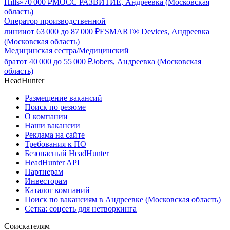
Hills»
70 000
₽
МОСС РАЗВИТИЕ, Андреевка (Московская
область)
Оператор производственной
линии
от
63 000
до
87 000
₽
ESMART® Devices, Андреевка
(Московская область)
Медицинская сестра/Медицинский
брат
от
40 000
до
55 000
₽
Jobers, Андреевка (Московская
область)
HeadHunter
Размещение вакансий
Поиск по резюме
О компании
Наши вакансии
Реклама на сайте
Требования к ПО
Безопасный HeadHunter
HeadHunter API
Партнерам
Инвесторам
Каталог компаний
Поиск по вакансиям в Андреевке (Московская область)
Сетка: соцсеть для нетворкинга
Соискателям