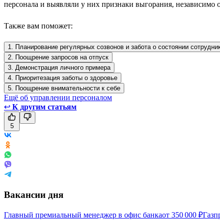
персонала и выявляли у них признаки выгорания, независимо о
Также вам поможет:
1. Планирование регулярных созвонов и забота о состоянии сотрудни
2. Поощрение запросов на отпуск
3. Демонстрация личного примера
4. Приоритезация заботы о здоровье
5. Поощрение внимательности к себе
Ещё об управлении персоналом
↩
К другим статьям
5
Вакансии дня
Главный премиальный менеджер в офис банка
от
350 000
₽
Газп