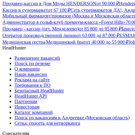
Продавец-кассир в Дом Моды HENDERSON
от
90 000
₽
Hender
Кассир в супермаркет
от
67 100
₽
Сеть супермаркетов ДА!, Андр
Мобильный фармацевт/провизор (Москва и Московская област
Администратор в гольф-клуб премиум-класса «Forest Hills»
70 
Продавец - кассир (пгт. Менделеево)
от
85 800
до
95 800
₽
Бристо
Оператор производственной линии
от
63 000
до
87 000
₽
ESMART
Медицинская сестра/Медицинский брат
от
40 000
до
55 000
₽
Jo
HeadHunter
Размещение вакансий
Поиск по резюме
О компании
Наши вакансии
Реклама на сайте
Требования к ПО
Безопасный HeadHunter
HeadHunter API
Партнерам
Инвесторам
Каталог компаний
Поиск по вакансиям в Андреевке (Московская область)
Сетка: соцсеть для нетворкинга
Соискателям