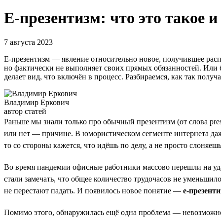
Е-презентизм: что это такое и
7 августа 2023
Е-презентизм — явление относительно новое, получившее распр
но фактически не выполняет своих прямых обязанностей. Или бо
делает вид, что включён в процесс. Разбираемся, как так получа
Владимир Еркович
автор статей
Раньше мы знали только про обычный презентизм (от слова pre
или нет — причине. В юмористическом сегменте интернета даже
то со стороны кажется, что идёшь по делу, а не просто слоняеш
Во время пандемии офисные работники массово перешли на удал
стали замечать, что общее количество трудочасов не уменьшилос
не перестают падать. И появилось новое понятие —
е-презенти
Помимо этого, обнаружилась ещё одна проблема — невозможно у