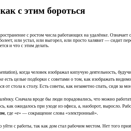
 как с этим бороться
остранение с ростом числа работающих на удалёнке. Означает он
леет, или устал, или выгорел, или просто халявит — сидит пере
ется и что с этим делать.
sentation), когда человек изображал кипучую деятельность, бу
 есть целые подборки с советами о том, как изображать видимос
ься от стола к столу. Есть советы, как незаметно спать, сидя за
ёнку. Сначала вроде бы люди порадовались, что можно работать 
ь, как ожидалось при уходе из офиса, а, наоборот, выросло. Раб
зм
, где «е» — сокращение слова «электронный».
йти с работы, так как дом стал рабочим местом. Нет того прия