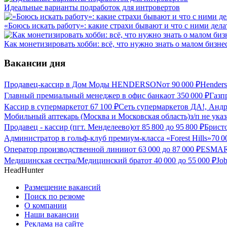
Идеальные варианты подработок для интровертов
«Боюсь искать работу»: какие страхи бывают и что с ними дела
Как монетизировать хобби: всё, что нужно знать о малом бизне
Вакансии дня
Продавец-кассир в Дом Моды HENDERSON
от
90 000
₽
Hender
Главный премиальный менеджер в офис банка
от
350 000
₽
Газп
Кассир в супермаркет
от
67 100
₽
Сеть супермаркетов ДА!, Андр
Мобильный аптекарь (Москва и Московская область)
з/п не ука
Продавец - кассир (пгт. Менделеево)
от
85 800
до
95 800
₽
Бристо
Администратор в гольф-клуб премиум-класса «Forest Hills»
70 
Оператор производственной линии
от
63 000
до
87 000
₽
ESMART
Медицинская сестра/Медицинский брат
от
40 000
до
55 000
₽
Jo
HeadHunter
Размещение вакансий
Поиск по резюме
О компании
Наши вакансии
Реклама на сайте