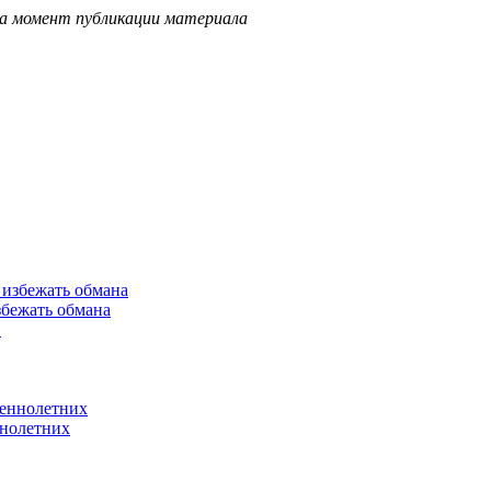
на момент публикации материала
збежать обмана
ннолетних