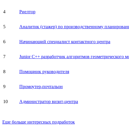
4
Риелтор
5
Аналитик (стажер) по производственному планирова
6
Начинающий специалист контактного центра
7
Junior C++ разработчик алгоритмов геометрического 
8
Помощник руководителя
9
Промоутер-почтальон
10
Администратор визит-центра
Еще больше интересных подработок