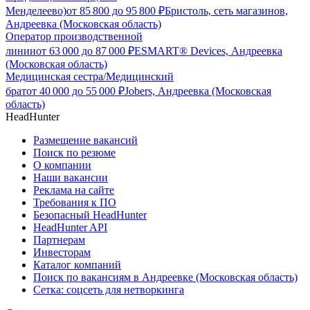
Менделеево)
от
85 800
до
95 800
₽
Бристоль, сеть магазинов,
Андреевка (Московская область)
Оператор производственной
линии
от
63 000
до
87 000
₽
ESMART® Devices, Андреевка
(Московская область)
Медицинская сестра/Медицинский
брат
от
40 000
до
55 000
₽
Jobers, Андреевка (Московская
область)
HeadHunter
Размещение вакансий
Поиск по резюме
О компании
Наши вакансии
Реклама на сайте
Требования к ПО
Безопасный HeadHunter
HeadHunter API
Партнерам
Инвесторам
Каталог компаний
Поиск по вакансиям в Андреевке (Московская область)
Сетка: соцсеть для нетворкинга