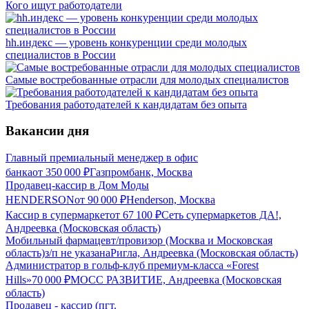
Кого ищут работодатели
hh.индекс — уровень конкуренции среди молодых
специалистов в России
Самые востребованные отрасли для молодых специалистов
Требования работодателей к кандидатам без опыта
Вакансии дня
Главный премиальный менеджер в офис
банка
от
350 000
₽
Газпромбанк, Москва
Продавец-кассир в Дом Моды
HENDERSON
от
90 000
₽
Henderson, Москва
Кассир в супермаркет
от
67 100
₽
Сеть супермаркетов ДА!,
Андреевка (Московская область)
Мобильный фармацевт/провизор (Москва и Московская
область)
з/п не указана
Ригла, Андреевка (Московская область)
Администратор в гольф-клуб премиум-класса «Forest
Hills»
70 000
₽
МОСС РАЗВИТИЕ, Андреевка (Московская
область)
Продавец - кассир (пгт.