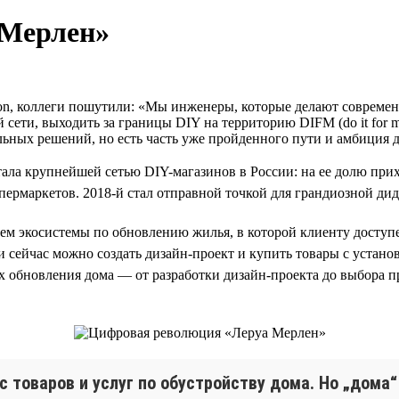
 Мерлен»
, коллеги пошутили: «Мы инженеры, которые делают современ
сети, выходить за границы DIY на территорию DIFM (do it for me
ьных решений, но есть часть уже пройденного пути и амбиция д
ала крупнейшей сетью DIY-магазинов в России: на ее долю прих
пермаркетов. 2018-й стал отправной точкой для грандиозной ди
ием экосистемы по обновлению жилья, в которой клиенту доступ
и сейчас можно создать дизайн-проект и купить товары с устан
ах обновления дома — от разработки дизайн-проекта до выбора 
товаров и услуг по обустройству дома. Но „дома“ 