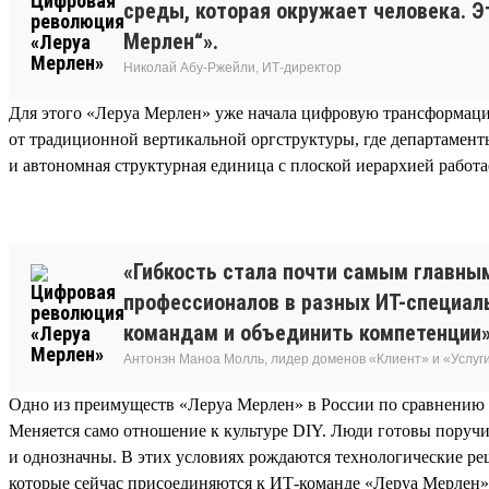
среды, которая окружает человека. Э
Мерлен“».
Николай Абу-Ржейли, ИТ-директор
Для этого «Леруа Мерлен» уже начала цифровую трансформацию
от традиционной вертикальной оргструктуры, где департамент
и автономная структурная единица с плоской иерархией рабо
«Гибкость стала почти самым главны
профессионалов в разных ИТ-специаль
командам и объединить компетенции»
Антонэн Маноа Молль, лидер доменов «Клиент» и «Услуги
Одно из преимуществ «Леруа Мерлен» в России по сравнению
Меняется само отношение к культуре DIY. Люди готовы поруч
и однозначны. В этих условиях рождаются технологические ре
которые сейчас присоединяются к ИТ-команде «Леруа Мерлен», 