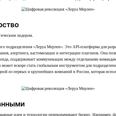
рство
огическим лидером.
кого подразделения «Леруа Мерлен». Это API-платформа для ра
ания, алертинга, кастомизации и интеграции плагинов. Она поз
енда, поддерживает коммуникации между отдельными командами и
 и может вскоре стать глобальным инструментом для подразделен
ной из первых и крупнейших компаний в России, которая использ
данными
рывные идеи и технологии переворачивают бизнес. Например, dis