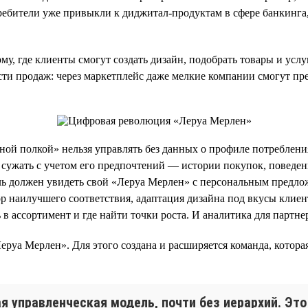
бители уже привыкли к диджитал-продуктам в сфере банкинга, д
, где клиенты смогут создать дизайн, подобрать товары и услу
сти продаж: через маркетплейс даже мелкие компании смогут пр
ой полкой» нельзя управлять без данных о профиле потребления
 сужать с учетом его предпочтений — истории покупок, поведен
ь должен увидеть свой «Леруа Мерлен» с персональным предлож
р наилучшего соответствия, адаптация дизайна под вкусы клиен
ь в ассортимент и где найти точки роста. И аналитика для пар
руа Мерлен». Для этого создана и расширяется команда, котора
я управленческая модель, почти без иерархий. Это