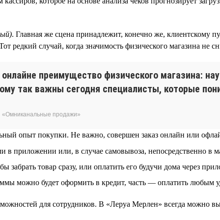
кассиров, которое на основе анализа чеков прогнозирует загруз
ный)
. Главная же сцена принадлежит, конечно же, клиентскому 
 Тот редкий случай, когда значимость физического магазина не 
 онлайне преимущество физического магазина: нау
тому так важны сегодня специалисты, которые пон
и «Омниканальные продажи»
ный опыт покупки. Не важно, совершен заказ онлайн или офла
ли в приложении или, в случае самовывоза, непосредственно в м
обы забрать товар сразу, или оплатить его будучи дома через прил
уммы можно будет оформить в кредит, часть — оплатить любым 
можностей для сотрудников. В «Леруа Мерлен» всегда можно выбр