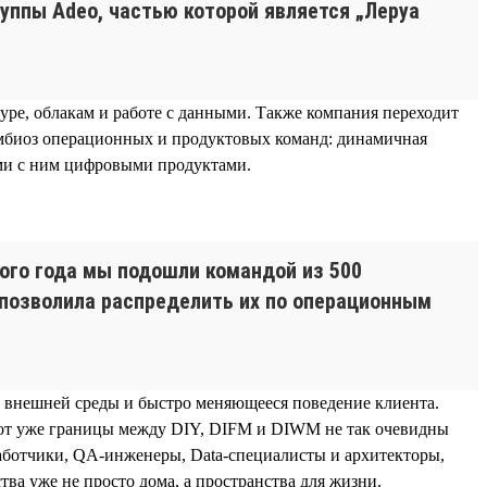
уппы Adeo, частью которой является „Леруа
ре, облакам и работе с данными. Также компания переходит
имбиоз операционных и продуктовых команд: динамичная
ыми с ним цифровыми продуктами.
ого года мы подошли командой из 500
, позволила распределить их по операционным
 внешней среды и быстро меняющееся поведение клиента.
 вот уже границы между DIY, DIFM и DIWM не так очевидны
работчики, QA-инженеры, Data-специалисты и архитекторы,
ва уже не просто дома, а пространства для жизни.