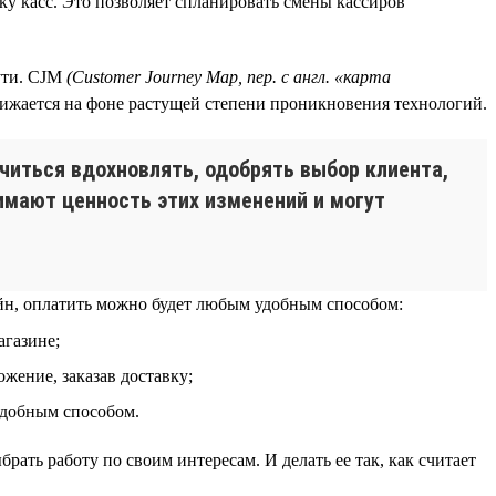
ку касс. Это позволяет спланировать смены кассиров
пути. CJM
(Customer
Journey
Map, пер. с англ. «карта
снижается на фоне растущей степени проникновения технологий.
читься вдохновлять, одобрять выбор клиента,
имают ценность этих изменений и могут
йн, оплатить можно будет любым удобным способом:
агазине;
ожение, заказав доставку;
удобным способом.
ать работу по своим интересам. И делать ее так, как считает