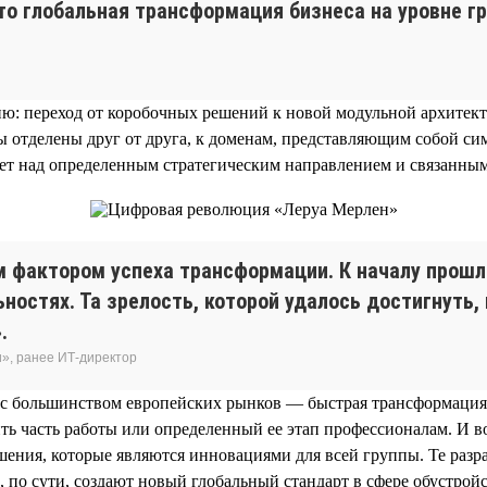
то глобальная трансформация бизнеса на уровне гр
: переход от коробочных решений к новой модульной архитекту
ы отделены друг от друга, к доменам, представляющим собой с
тает над определенным стратегическим направлением и связанн
м фактором успеха трансформации. К началу прошл
ностях. Та зрелость, которой удалось достигнуть
.
», ранее ИТ-директор
 с большинством европейских рынков — быстрая трансформация
ить часть работы или определенный ее этап профессионалам. И
шения, которые являются инновациями для всей группы. Те раз
по сути, создают новый глобальный стандарт в сфере обустройст