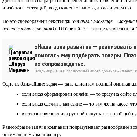
Для торгового зала разработано решение по управлению штатом 
и избежать ситуаций, когда клиентов много, а кассиров мало.
Но это своеобразный бекстейдж
(от англ.: backstage — закулис
путешествия клиента»)
в DIY-ретейле — это целая вселенная.
«Наша зона развития — реализовать в
помогать ему подбирать товары. Поэ
их сопровождать».
Владимир Сычев, продуктовый лидер доменов «Клиент» 
Одна из ближайших задач — дать клиентам полный омниканаль
если заказ сформирован онлайн — то сразу на сайте и
если заказ сделан в магазине — то там же на кассе, чт
в случае совершения крупной покупки часть общей с
Разнообразие задач в компании подразумевает разнообразие воз
оптимальным сам инженер.