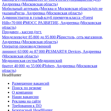
Андреевка (Московская область)
Мобильный аптекарь (Москва и Московская область)
з/п не
указана
Ригла, Андреевка (Московская область)
Администратор в гольф-клуб премиум-класса «Forest
Hills»
70 000
₽
МОСС РАЗВИТИЕ, Андреевка (Московская
область)
Продавец - кассир (пгт.
Менделеево)
от
85 800
до
95 800
₽
Бристоль, сеть магазинов,
Андреевка (Московская область)
Оператор производственной
линии
от
63 000
до
87 000
₽
ESMART® Devices, Андреевка
(Московская область)
Медицинская сестра/Медицинский
брат
от
40 000
до
55 000
₽
Jobers, Андреевка (Московская
область)
HeadHunter
Размещение вакансий
Поиск по резюме
О компании
Наши вакансии
Реклама на сайте
Требования к ПО
Безопасный HeadHunter