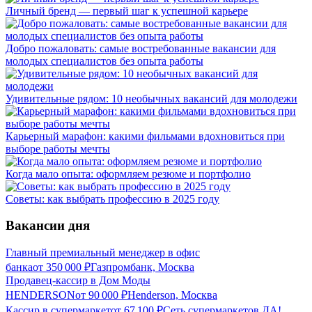
Личный бренд — первый шаг к успешной карьере
Добро пожаловать: самые востребованные вакансии для
молодых специалистов без опыта работы
Удивительные рядом: 10 необычных вакансий для молодежи
Карьерный марафон: какими фильмами вдохновиться при
выборе работы мечты
Когда мало опыта: оформляем резюме и портфолио
Советы: как выбрать профессию в 2025 году
Вакансии дня
Главный премиальный менеджер в офис
банка
от
350 000
₽
Газпромбанк, Москва
Продавец-кассир в Дом Моды
HENDERSON
от
90 000
₽
Henderson, Москва
Кассир в супермаркет
от
67 100
₽
Сеть супермаркетов ДА!,